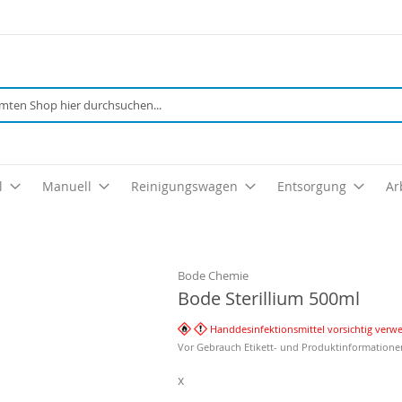
Suche
l
Manuell
Reinigungswagen
Entsorgung
Ar
Bode Chemie
Bode Sterillium 500ml
Handdesinfektionsmittel vorsichtig verw
Vor Gebrauch Etikett- und Produktinformatione
x