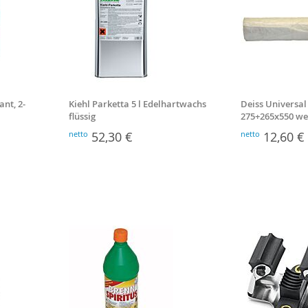
ant, 2-
Kiehl Parketta 5 l Edelhartwachs
Deiss Universal
flüssig
275+265x550 we
netto
52,30 €
netto
12,60 €