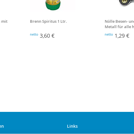
 mit
Brenn Spiritus 1 Ltr.
Nölle Besen- un
Metall für alle
Stiele
netto
3,60 €
netto
1,29 €
en
Links