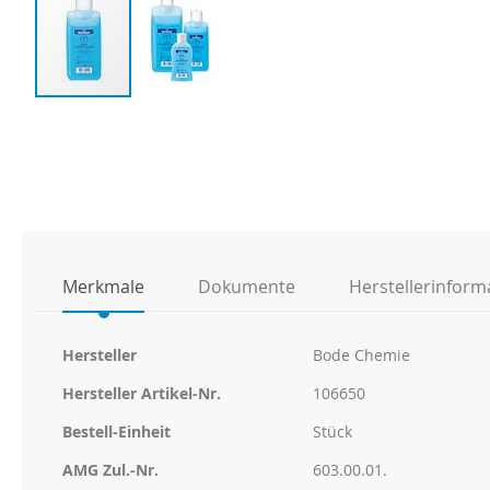
Zum
Anfang
der
Bildgalerie
springen
Merkmale
Dokumente
Herstellerinform
Weitere
Hersteller
Bode Chemie
Informationen
Hersteller Artikel-Nr.
106650
Bestell-Einheit
Stück
AMG Zul.-Nr.
603.00.01.