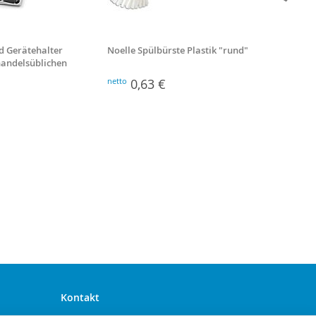
d Gerätehalter
Noelle Spülbürste Plastik "rund"
Besenst
 handelsüblichen
Stiellä
netto
0,63 €
netto
2
Kontakt