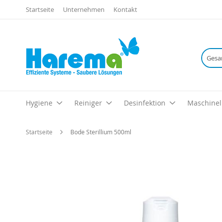
Startseite
Unternehmen
Kontakt
Hygiene
Reiniger
Desinfektion
Maschinel
Startseite
Bode Sterillium 500ml
Zum
Ende
der
Bildgalerie
springen