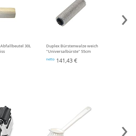
›
 Abfallbeutel 30L
Duplex Bürstenwalze weich
Hand-Pa
iss
"Universalbürste" 55cm
mm
netto
141,43 €
netto
8
›