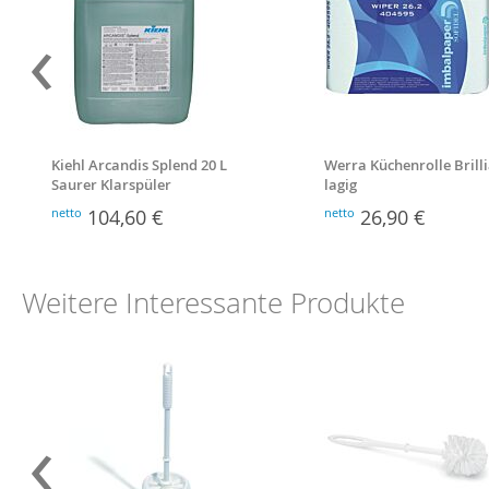
‹
Kiehl Arcandis Splend 20 L
Werra Küchenrolle Brilli
Saurer Klarspüler
lagig
netto
104,60 €
netto
26,90 €
Weitere Interessante Produkte
‹