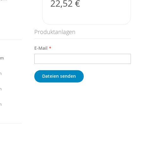
22,52 €
Produktanlagen
E-Mail
cm
m
Dateien senden
m
m