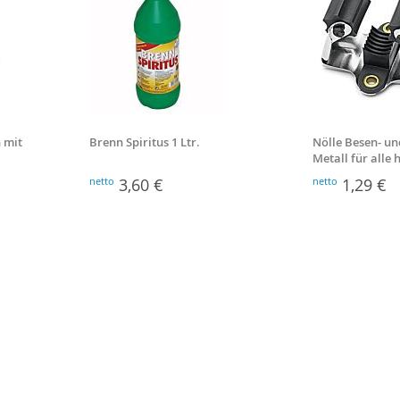
 mit
Brenn Spiritus 1 Ltr.
Nölle Besen- un
Metall für alle
Stiele
netto
3,60 €
netto
1,29 €