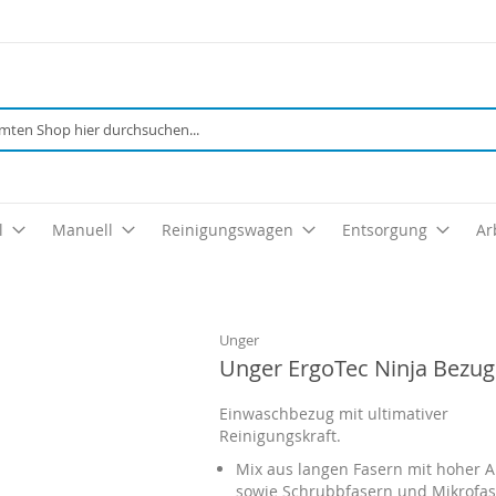
Suche
l
Manuell
Reinigungswagen
Entsorgung
Ar
Unger
Unger ErgoTec Ninja Bezu
Einwaschbezug mit ultimativer
Reinigungskraft.
Mix aus langen Fasern mit hoher
sowie Schrubbfasern und Mikrofa