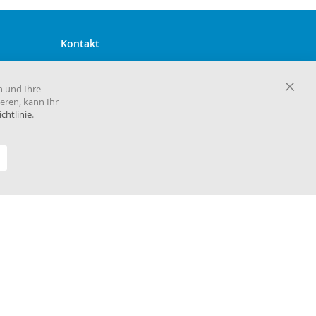
Kontakt
Harema GmbH Zentrale
Maria-Goeppert-Mayer-Straße 2
n und Ihre
D-63110 Rodgau
Close
eren, kann Ihr
Cooki
chtlinie
.
Telefon 06106 860 30
Bar
E-Mail
info@harema.de