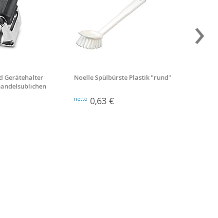
›
d Gerätehalter
Noelle Spülbürste Plastik "rund"
Besenst
 handelsüblichen
Stiellä
netto
0,63 €
netto
2