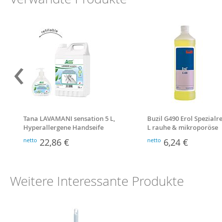
‹
Tana LAVAMANI sensation 5 L,
Buzil G490 Erol Spezialre
Hyperallergene Handseife
L rauhe & mikroporöse
Bodenbeläg
netto
22,86 €
netto
6,24 €
Weitere Interessante Produkte