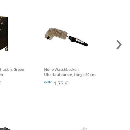
›
Black is Green
Nölle Waschbecken-
Kiehl V
en
Überlaufbürste, Länge 30 cm
Ultran
€
netto
1,73 €
netto
5