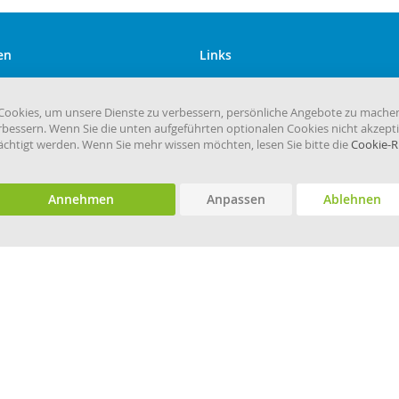
en
Links
Kundenservice
Versandkosten
ookies, um unsere Dienste zu verbessern, persönliche Angebote zu mache
rbessern. Wenn Sie die unten aufgeführten optionalen Cookies nicht akzepti
eHygiene.de
rächtigt werden. Wenn Sie mehr wissen möchten, lesen Sie bitte die
Cookie-Ri
Annehmen
Anpassen
Ablehnen