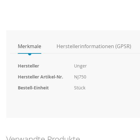
Anfang
der
Bildgalerie
springen
Merkmale
Herstellerinformationen (GPSR)
Weitere
Hersteller
Unger
Informationen
Hersteller Artikel-Nr.
NJ750
Bestell-Einheit
Stück
Verwandte Produkte