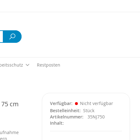
Suche
beitsschutz
Restposten
g 75 cm
Verfügbar
Nicht verfügbar
Bestelleinheit
Stück
Artikelnummer
35NJ750
Inhalt
 Aufnahme
sern