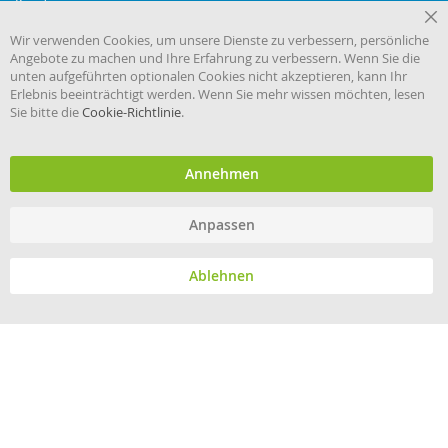
Kundenservice
Versandkosten
Cl
Wir verwenden Cookies, um unsere Dienste zu verbessern, persönliche
Co
eHygiene.de
Angebote zu machen und Ihre Erfahrung zu verbessern. Wenn Sie die
Ba
unten aufgeführten optionalen Cookies nicht akzeptieren, kann Ihr
Erlebnis beeinträchtigt werden. Wenn Sie mehr wissen möchten, lesen
Kontakt
Sie bitte die
Cookie-Richtlinie
.
Harema GmbH Zentrale
Maria-Goeppert-Mayer-Straße 2
Annehmen
D-63110 Rodgau
Telefon 06106 860 30
Anpassen
E-Mail
info@harema.de
Ablehnen
© Harema GmbH 2021 - All rights reserved.