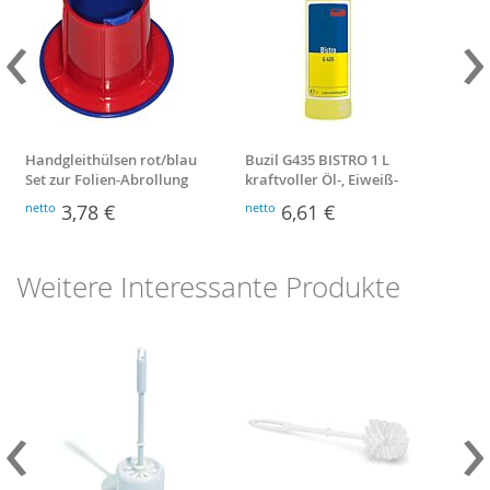
‹
›
Handgleithülsen rot/blau
Buzil G435 BISTRO 1 L
Ung
Set zur Folien-Abrollung
kraftvoller Öl-, Eiweiß-
leic
und F
netto
3,78 €
netto
6,61 €
nett
Weitere Interessante Produkte
‹
›