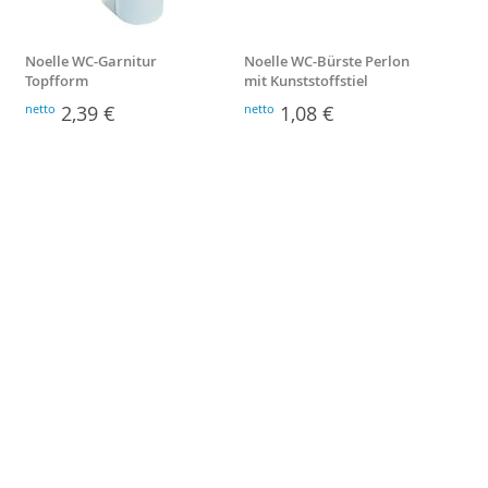
Noelle WC-Garnitur
Noelle WC-Bürste Perlon
Bre
Topfform
mit Kunststoffstiel
netto
2,39 €
netto
1,08 €
nett