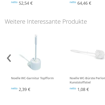
netto
52,54 €
netto
64,46 €
Weitere Interessante Produkte
‹
Noelle WC-Garnitur Topfform
Noelle WC-Bürste Perlon
Kunststoffstiel
netto
2,39 €
netto
1,08 €