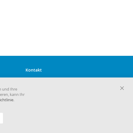
Kontakt
Harema GmbH Zentrale
Maria-Goeppert-Mayer-Straße 2
n und Ihre
D-63110 Rodgau
Close
eren, kann Ihr
Cooki
chtlinie
.
Telefon 06106 860 30
Bar
E-Mail
info@harema.de