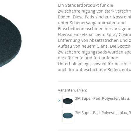
Ein Standardprodukt für die
Zwischenreinigung von stark versch
Böden. Diese Pads sind zur Nassrein
unter Scheuersaugautomaten und
Einscheibenmaschinen hervorragend
Ebenso einsetzbar beim Spray Clean
Entfernung von Absatzstrichen und
Aufbau von neuem Glanz. Die Scotch
Zwischenreinigungspads wurden spez
die effiziente und fortlaufende
Unterhaltspflege, sowohl für beschich
auch für unbeschichtete Böden, entwi
Variante wählen:
3M Super-Pad, Polyester, blau
>
3M Super-Pad, Polyester, blau,