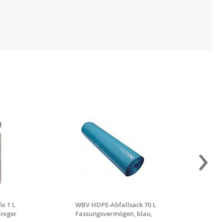
›
ix 1 L
WBV HDPE-Abfallsack 70 L
Kiehl T
iniger
Fassungsvermögen, blau,
Pflege