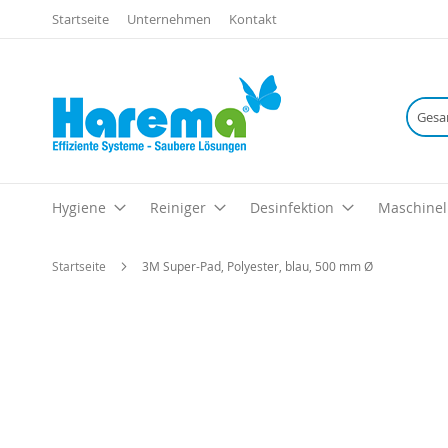
Startseite
Unternehmen
Kontakt
Hygiene
Reiniger
Desinfektion
Maschinel
Startseite
3M Super-Pad, Polyester, blau, 500 mm Ø
Zum
Ende
der
Bildgalerie
springen