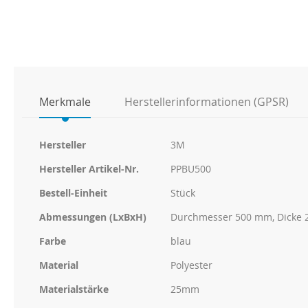
Anfang
der
Bildgalerie
springen
Merkmale
Herstellerinformationen (GPSR)
Weitere
Hersteller
3M
Informationen
Hersteller Artikel-Nr.
PPBU500
Bestell-Einheit
Stück
Abmessungen (LxBxH)
Durchmesser 500 mm, Dicke
Farbe
blau
Material
Polyester
Materialstärke
25mm