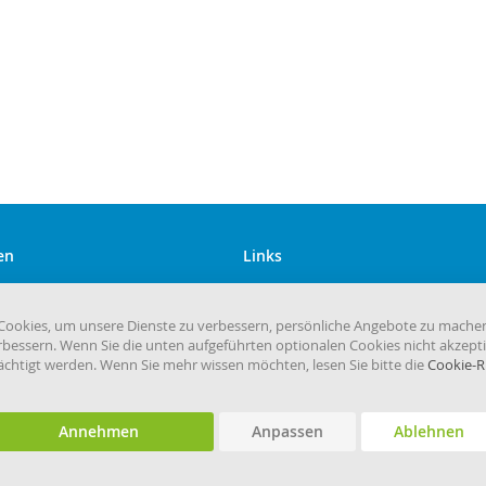
en
Links
Kundenservice
Versandkosten
ookies, um unsere Dienste zu verbessern, persönliche Angebote zu mache
rbessern. Wenn Sie die unten aufgeführten optionalen Cookies nicht akzepti
eHygiene.de
rächtigt werden. Wenn Sie mehr wissen möchten, lesen Sie bitte die
Cookie-Ri
Annehmen
Anpassen
Ablehnen