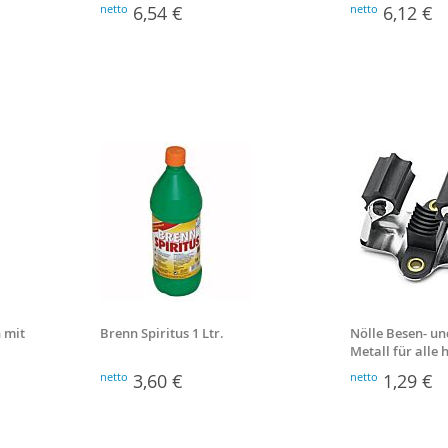
netto
6,54 €
netto
6,12 €
 mit
Brenn Spiritus 1 Ltr.
Nölle Besen- un
Metall für alle
Stiele
netto
3,60 €
netto
1,29 €