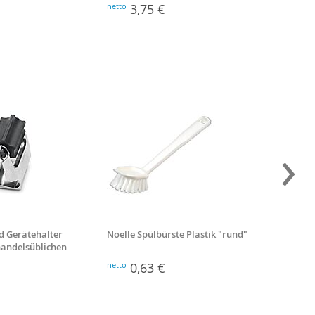
Abmessung: 575 x 1000 mm, Typ
netto
3,75 €
netto
2
20
›
d Gerätehalter
Noelle Spülbürste Plastik "rund"
Besenst
 handelsüblichen
Stiellä
netto
0,63 €
netto
2