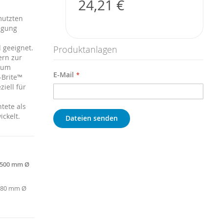
24,21 €
mutzten
igung
 geeignet.
Produktanlagen
ern zur
 zum
E-Mail
-Brite™
iell für
tete als
ckelt.
Dateien senden
, 500 mm Ø
 380 mm Ø