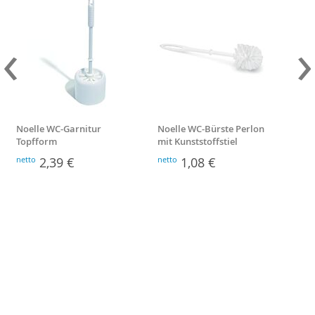
‹
›
Noelle WC-Garnitur
Noelle WC-Bürste Perlon
Bre
Topfform
mit Kunststoffstiel
netto
2,39 €
netto
1,08 €
nett