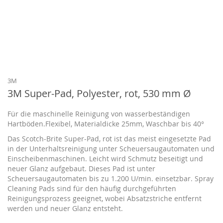
Zum
Anfang
der
Bildgalerie
3M
springen
3M Super-Pad, Polyester, rot, 530 mm Ø
Für die maschinelle Reinigung von wasserbeständigen
Hartböden.Flexibel, Materialdicke 25mm, Waschbar bis 40°
Das Scotch-Brite Super-Pad, rot ist das meist eingesetzte Pad
in der Unterhaltsreinigung unter Scheuersaugautomaten und
Einscheibenmaschinen. Leicht wird Schmutz beseitigt und
neuer Glanz aufgebaut. Dieses Pad ist unter
Scheuersaugautomaten bis zu 1.200 U/min. einsetzbar. Spray
Cleaning Pads sind für den häufig durchgeführten
Reinigungsprozess geeignet, wobei Absatzstriche entfernt
werden und neuer Glanz entsteht.