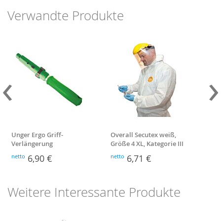
Verwandte Produkte
‹
›
Unger Ergo Griff-
Overall Secutex weiß,
H1-T
Verlängerung
Größe 4 XL, Kategorie III
Toi
netto
6,90 €
netto
6,71 €
nett
Weitere Interessante Produkte