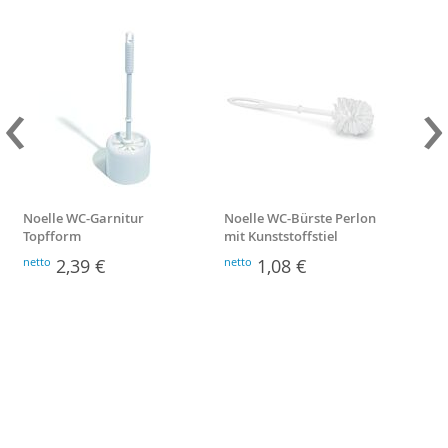
‹
›
Noelle WC-Garnitur
Noelle WC-Bürste Perlon
Bre
Topfform
mit Kunststoffstiel
netto
2,39 €
netto
1,08 €
nett