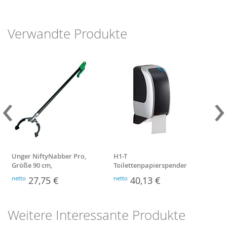
Verwandte Produkte
‹
›
Unger NiftyNabber Pro,
H1-T
Eco
Größe 90 cm,
Toilettenpapierspender
Wis
Abfallgreifer
schwarz/weiß
netto
27,75 €
netto
40,13 €
nett
Weitere Interessante Produkte