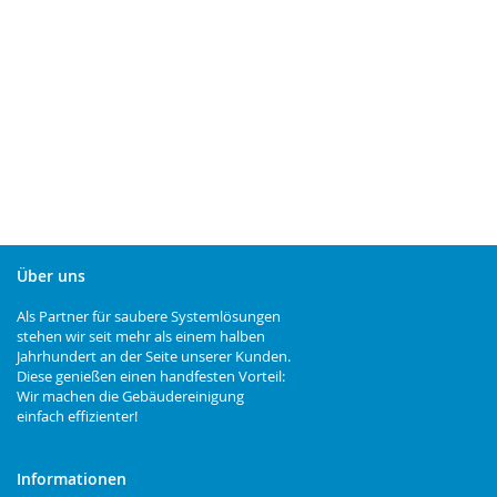
Über uns
Als Partner für saubere Systemlösungen
stehen wir seit mehr als einem halben
Jahrhundert an der Seite unserer Kunden.
Diese genießen einen handfesten Vorteil:
Wir machen die Gebäudereinigung
einfach effizienter!
Informationen