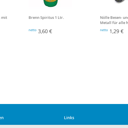
 mit
Brenn Spiritus 1 Ltr.
Nölle Besen- un
Metall für alle
Stiele
netto
3,60 €
netto
1,29 €
en
Links