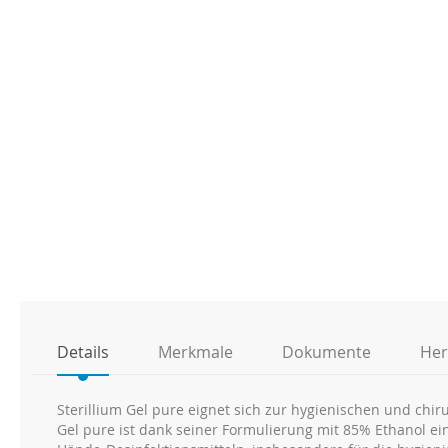
Anfang
der
Bildgalerie
springen
Details
Merkmale
Dokumente
Her
Sterillium Gel pure eignet sich zur hygienischen und chi
Gel pure ist dank seiner Formulierung mit 85% Ethanol ei