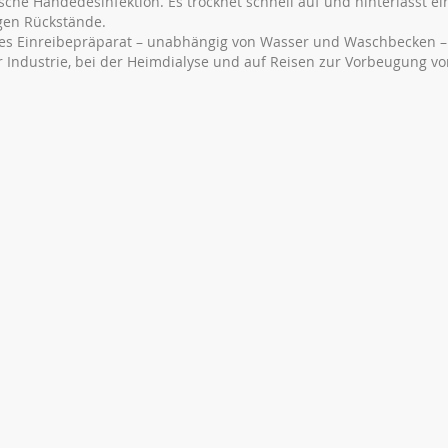
che Händedesinfektion. Es trocknet schnell auf und hinterlässt ei
gen Rückstände.
ches Einreibepräparat – unabhängig von Wasser und Waschbecken – 
 Industrie, bei der Heimdialyse und auf Reisen zur Vorbeugung vo