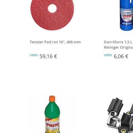
Twister Pad rot 16", 406 mm
Dan Klorix 1,5 
Reiniger Origin
netto
59,16 €
netto
6,06 €