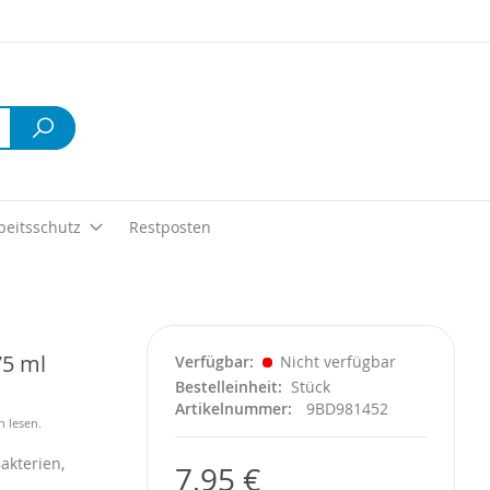
Suche
beitsschutz
Restposten
75 ml
Verfügbar
Nicht verfügbar
Bestelleinheit
Stück
Artikelnummer
9BD981452
n lesen.
akterien,
7,95 €