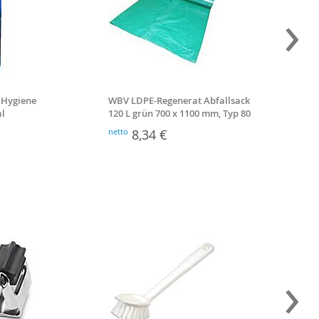
›
L Hygiene
WBV LDPE-Regenerat Abfallsack
Nitrilh
al
120 L grün 700 x 1100 mm, Typ 80
teilbes
netto
8,34 €
netto
1
›