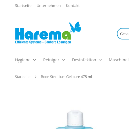
Startseite
Unternehmen
Kontakt
Hygiene
Reiniger
Desinfektion
Maschinel
Startseite
Bode Sterillium Gel pure 475 ml
Zum
Ende
der
Bildgalerie
springen