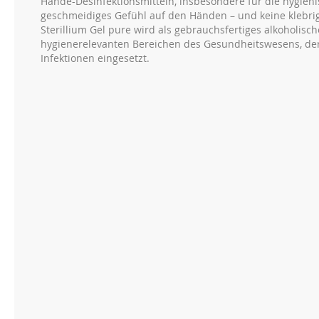
Hände-Desinfektionsmitteln, insbesondere für die hygienis
geschmeidiges Gefühl auf den Händen – und keine klebri
Sterillium Gel pure wird als gebrauchsfertiges alkoholis
hygienerelevanten Bereichen des Gesundheitswesens, der
Infektionen eingesetzt.