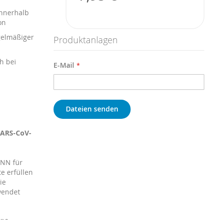
innerhalb
on
egelmäßiger
Produktanlagen
h bei
E-Mail
Dateien senden
SARS-CoV-
ANN für
e erfüllen
ie
wendet