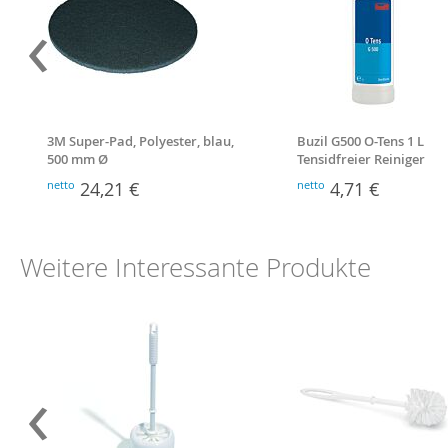
‹
3M Super-Pad, Polyester, blau,
Buzil G500 O-Tens 1 L
500 mm Ø
Tensidfreier Reiniger
netto
24,21 €
netto
4,71 €
Weitere Interessante Produkte
‹