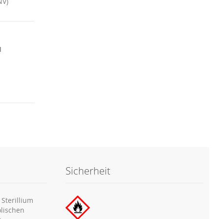
NV)
l
Sicherheit
Sterillium
olischen