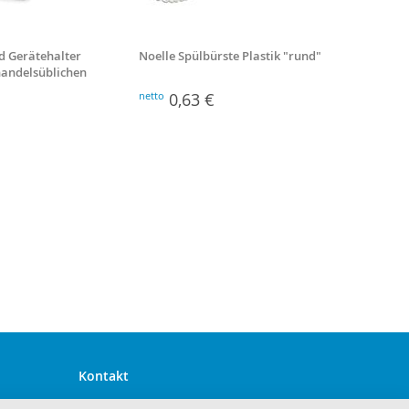
d Gerätehalter
Noelle Spülbürste Plastik "rund"
Besenst
 handelsüblichen
Stiellä
netto
0,63 €
netto
2
Kontakt