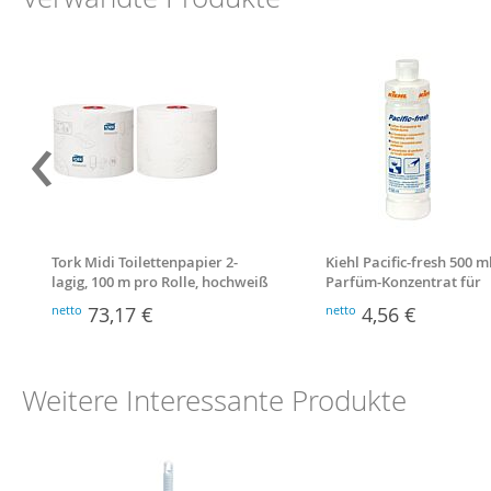
‹
Tork Midi Toilettenpapier 2-
Kiehl Pacific-fresh 500 m
lagig, 100 m pro Rolle, hochweiß
Parfüm-Konzentrat für
Sanitärräume
netto
73,17 €
netto
4,56 €
Weitere Interessante Produkte