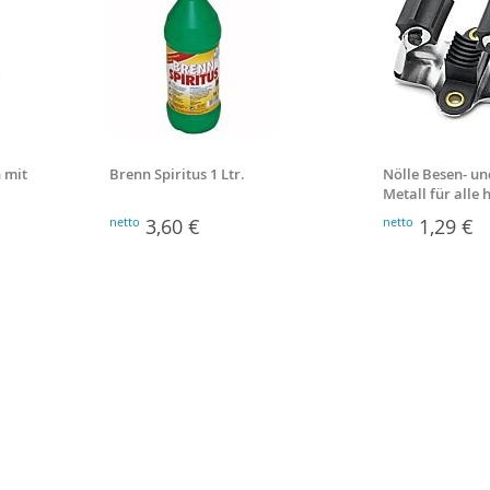
 mit
Brenn Spiritus 1 Ltr.
Nölle Besen- un
Metall für alle
Stiele
netto
3,60 €
netto
1,29 €