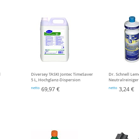
l
Diversey TASKI Jontec TimeSaver
Dr. Schnell Lem
5 L, Hochglanz-Dispersion
Neutralreiniger
netto
69,97 €
netto
3,24 €