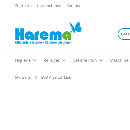
Startseite
Unternehmen
Kontakt
Hygiene
Reiniger
Desinfektion
Maschinel
Startseite
EVO Vliestuch blau
Zum
Ende
der
Bildgalerie
springen