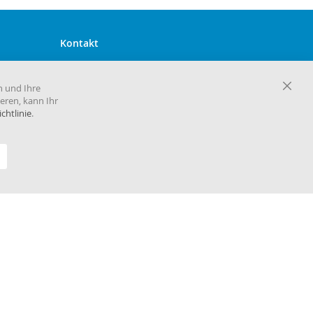
Kontakt
Harema GmbH Zentrale
Maria-Goeppert-Mayer-Straße 2
n und Ihre
D-63110 Rodgau
Close
eren, kann Ihr
Cooki
chtlinie
.
Telefon 06106 860 30
Bar
E-Mail
info@harema.de