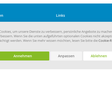
en
Links
Kundenservice
Versandkosten
ookies, um unsere Dienste zu verbessern, persönliche Angebote zu mache
rbessern. Wenn Sie die unten aufgeführten optionalen Cookies nicht akzepti
eHygiene.de
rächtigt werden. Wenn Sie mehr wissen möchten, lesen Sie bitte die
Cookie-Ri
Annehmen
Anpassen
Ablehnen