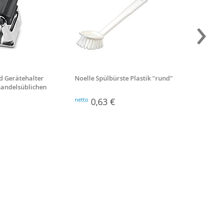
›
d Gerätehalter
Noelle Spülbürste Plastik "rund"
Besenst
 handelsüblichen
Stiellä
netto
0,63 €
netto
2