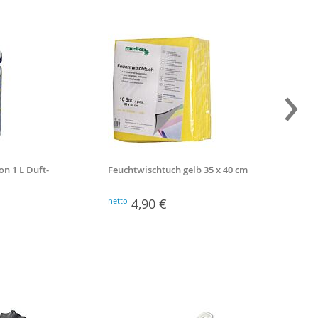
›
on 1 L Duft-
Feuchtwischtuch gelb 35 x 40 cm
Scott g
- 6 x 3
Papierh
netto
4,90 €
netto
1
lagig (