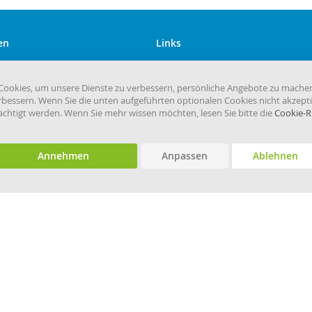
en
Links
Kundenservice
Versandkosten
ookies, um unsere Dienste zu verbessern, persönliche Angebote zu mache
rbessern. Wenn Sie die unten aufgeführten optionalen Cookies nicht akzepti
eHygiene.de
rächtigt werden. Wenn Sie mehr wissen möchten, lesen Sie bitte die
Cookie-Ri
Annehmen
Anpassen
Ablehnen