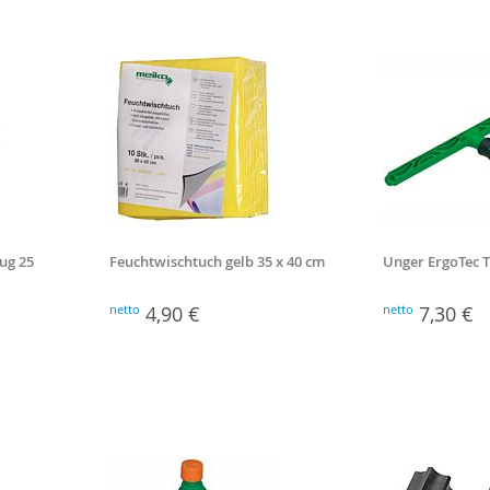
ug 25
Feuchtwischtuch gelb 35 x 40 cm
Unger ErgoTec T
netto
4,90 €
netto
7,30 €