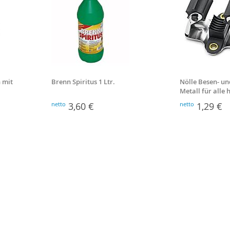
 mit
Brenn Spiritus 1 Ltr.
Nölle Besen- un
Metall für alle
Stiele
netto
3,60 €
netto
1,29 €