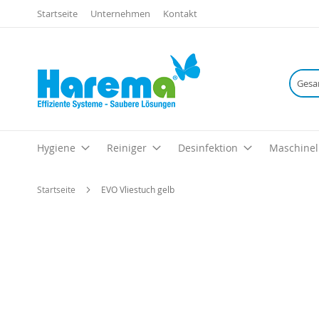
Startseite
Unternehmen
Kontakt
Hygiene
Reiniger
Desinfektion
Maschinel
Startseite
EVO Vliestuch gelb
Zum
Ende
der
Bildgalerie
springen