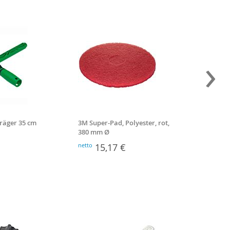
›
räger 35 cm
3M Super-Pad, Polyester, rot,
Amerah
380 mm Ø
netto
15,17 €
netto
5