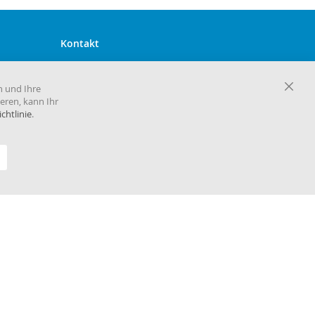
Kontakt
Harema GmbH Zentrale
Maria-Goeppert-Mayer-Straße 2
n und Ihre
D-63110 Rodgau
Close
eren, kann Ihr
Cooki
chtlinie
.
Telefon 06106 860 30
Bar
E-Mail
info@harema.de