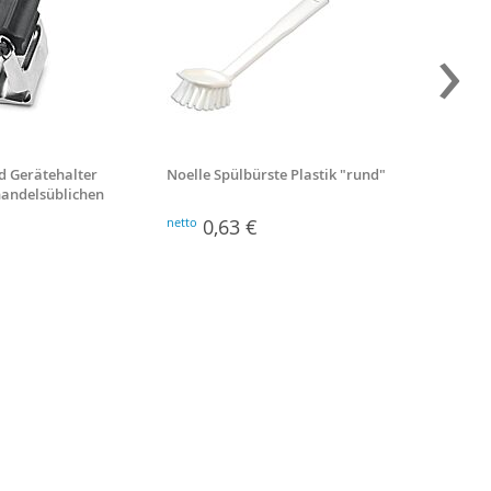
›
d Gerätehalter
Noelle Spülbürste Plastik "rund"
Besenst
 handelsüblichen
Stiellä
netto
0,63 €
netto
2