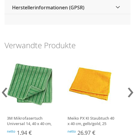
Herstellerinformationen (GPSR)
Verwandte Produkte
‹
›
3M Mikrofasertuch
Meiko PX KI Staubtuch 40
EVO
Universal 14, 40 x 40 cm,
x 40 cm, gelb/gold, 25
Han
grün
Stück
lg.,
netto
1,94 €
netto
26,97 €
nett
300