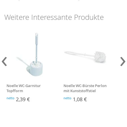
Weitere Interessante Produkte
‹
›
Noelle WC-Garnitur
Noelle WC-Bürste Perlon
Bre
Topfform
mit Kunststoffstiel
netto
2,39 €
netto
1,08 €
nett