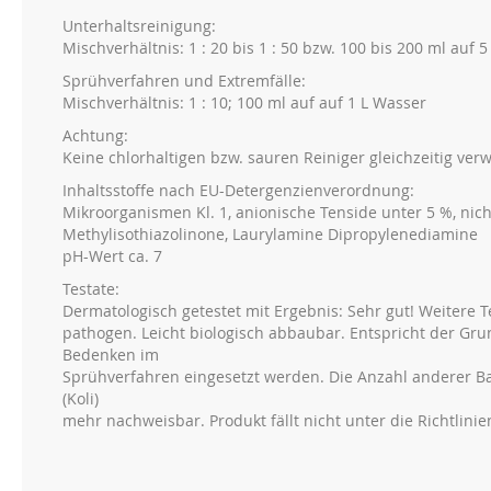
Unterhaltsreinigung:
Mischverhältnis: 1 : 20 bis 1 : 50 bzw. 100 bis 200 ml auf 
Sprühverfahren und Extremfälle:
Mischverhältnis: 1 : 10; 100 ml auf auf 1 L Wasser
Achtung:
Keine chlorhaltigen bzw. sauren Reiniger gleichzeitig ver
Inhaltsstoffe nach EU-Detergenzienverordnung:
Mikroorganismen Kl. 1, anionische Tenside unter 5 %, nicht
Methylisothiazolinone, Laurylamine Dipropylenediamine
pH-Wert ca. 7
Testate:
Dermatologisch getestet mit Ergebnis: Sehr gut! Weitere Tes
pathogen. Leicht biologisch abbaubar. Entspricht der G
Bedenken im
Sprühverfahren eingesetzt werden. Die Anzahl anderer Ba
(Koli)
mehr nachweisbar. Produkt fällt nicht unter die Richtlinien