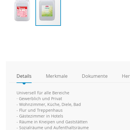
Zum
Anfang
der
Bildgalerie
springen
Details
Merkmale
Dokumente
Her
Universell für alle Bereiche
· Gewerblich und Privat
- Wohnzimmer, Küche, Diele, Bad
- Flur und Treppenhaus
- Gästezimmer in Hotels
- Räume in Kneipen und Gaststätten
- Sozialräume und Aufenthaltsräume