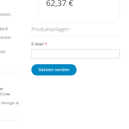
62,37 €
alien,
Produktanlagen
dard
neuter
E-Mail
elt
Dateien senden
er
0 Liter
 Reiniger &