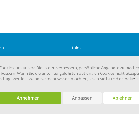
en
Links
Kundenservice
Versandkosten
ookies, um unsere Dienste zu verbessern, persönliche Angebote zu mache
rbessern. Wenn Sie die unten aufgeführten optionalen Cookies nicht akzepti
eHygiene.de
rächtigt werden. Wenn Sie mehr wissen möchten, lesen Sie bitte die
Cookie-Ri
Annehmen
Anpassen
Ablehnen