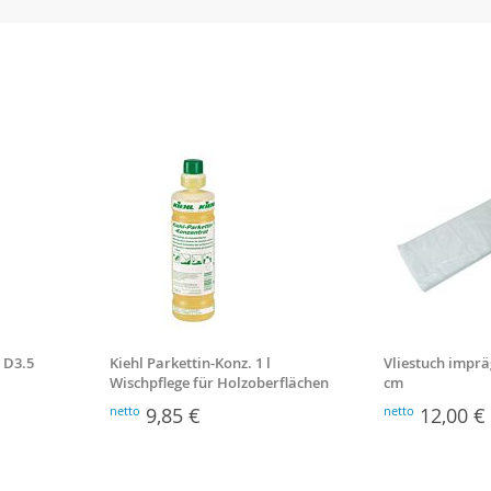
 D3.5
Kiehl Parkettin-Konz. 1 l
Vliestuch impräg
Wischpflege für Holzoberflächen
cm
netto
9,85 €
netto
12,00 €