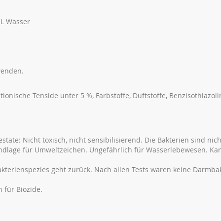
5 L Wasser
wenden.
ionische Tenside unter 5 %, Farbstoffe, Duftstoffe, Benzisothiazoli
tate: Nicht toxisch, nicht sensibilisierend. Die Bakterien sind nich
rundlage für Umweltzeichen. Ungefährlich für Wasserlebewesen. K
kterienspezies geht zurück. Nach allen Tests waren keine Darmba
 für Biozide.