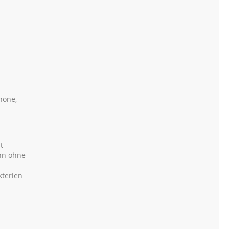
none,
t
ann ohne
kterien