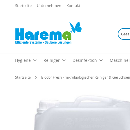
Startseite
Unternehmen
Kontakt
Hygiene
Reiniger
Desinfektion
Maschinel
Startseite
Biodor Fresh - mikrobiologischer Reiniger & Geruchsent
Zum
Ende
der
Bildgalerie
springen