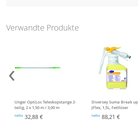
Verwandte Produkte
‹
Unger OptiLoc Teleskopstange 2-
Diversey Suma Break up
teilig, 2 x 1,50 m / 3,00 m
JFlex, 1,5L, Fettlöser
aluminiumsicher
netto
32,88 €
netto
88,21 €