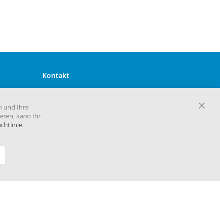
Kontakt
Harema GmbH Zentrale
Maria-Goeppert-Mayer-Straße 2
n und Ihre
D-63110 Rodgau
Close
eren, kann Ihr
Cooki
chtlinie
.
Telefon 06106 860 30
Bar
E-Mail
info@harema.de