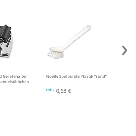
›
d Gerätehalter
Noelle Spülbürste Plastik "rund"
Besenst
 handelsüblichen
Stiellä
netto
0,63 €
netto
2