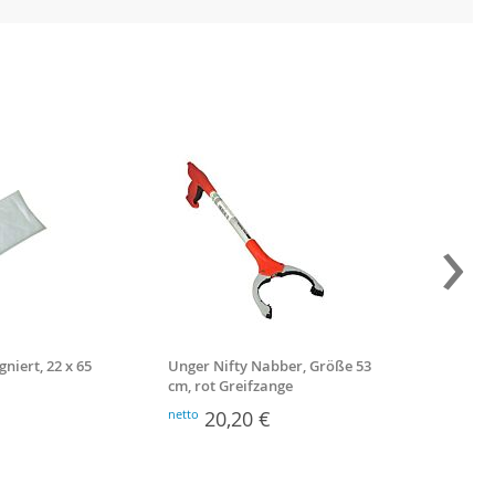
›
niert, 22 x 65
Unger Nifty Nabber, Größe 53
Noelle
cm, rot Greifzange
Stiello
netto
20,20 €
netto
5