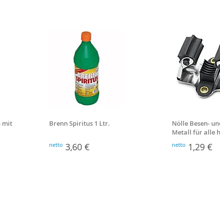
 mit
Brenn Spiritus 1 Ltr.
Nölle Besen- un
Metall für alle
Stiele
netto
3,60 €
netto
1,29 €