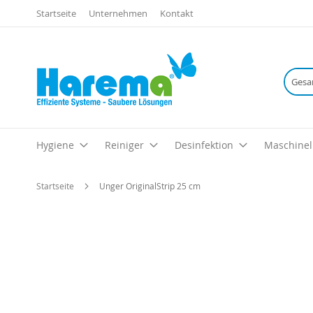
Startseite
Unternehmen
Kontakt
Hygiene
Reiniger
Desinfektion
Maschinel
Startseite
Unger OriginalStrip 25 cm
Zum
Ende
der
Bildgalerie
springen