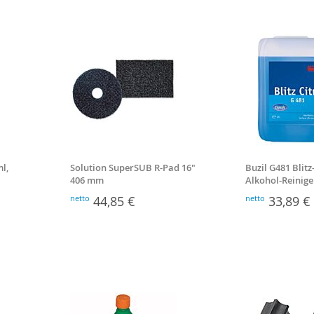
l,
Solution SuperSUB R-Pad 16"
Buzil G481 Blitz
406 mm
Alkohol-Reinige
netto
44,85 €
netto
33,89 €