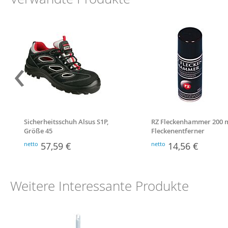
‹
Sicherheitsschuh Alsus S1P,
RZ Fleckenhammer 200 m
Größe 45
Fleckenentferner
netto
57,59 €
netto
14,56 €
Weitere Interessante Produkte