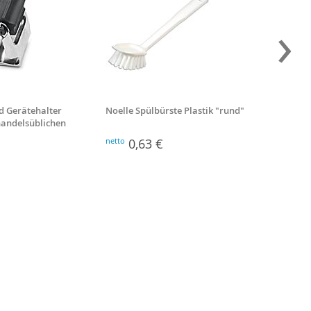
›
d Gerätehalter
Noelle Spülbürste Plastik "rund"
Besenst
 handelsüblichen
Stiellä
netto
0,63 €
netto
2