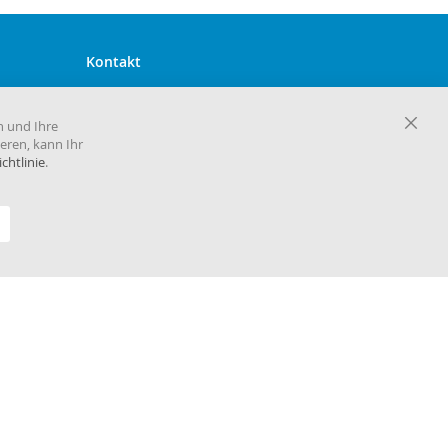
Kontakt
Harema GmbH Zentrale
Maria-Goeppert-Mayer-Straße 2
n und Ihre
D-63110 Rodgau
Close
eren, kann Ihr
Cooki
chtlinie
.
Telefon 06106 860 30
Bar
E-Mail
info@harema.de