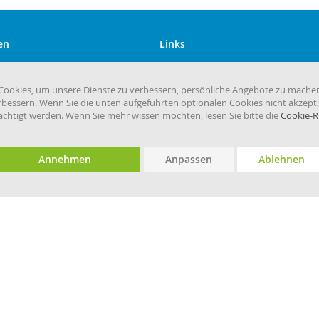
en
Links
Kundenservice
Versandkosten
ookies, um unsere Dienste zu verbessern, persönliche Angebote zu mache
rbessern. Wenn Sie die unten aufgeführten optionalen Cookies nicht akzepti
eHygiene.de
rächtigt werden. Wenn Sie mehr wissen möchten, lesen Sie bitte die
Cookie-Ri
Annehmen
Anpassen
Ablehnen