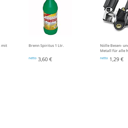
 mit
Brenn Spiritus 1 Ltr.
Nölle Besen- un
Metall für alle
Stiele
netto
3,60 €
netto
1,29 €