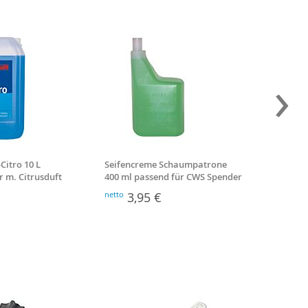
›
-Citro 10 L
Seifencreme Schaumpatrone
Polier-
r m. Citrusduft
400 ml passend für CWS Spender
cm Mic
netto
3,95 €
netto
5