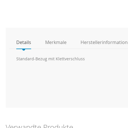
Anfang
der
Bildgalerie
springen
Details
Merkmale
Herstellerinformatio
Standard-Bezug mit Klettverschluss
Verwandte Produkte